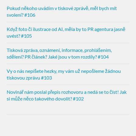
Pokud někoho uvádím v tiskové zprávě, měl bych mít
svolení? #106
Když foto či ilustrace od AI, měla by to PR agentura jasně
uvést? #105
Tisková zpráva, oznámení, informace, prohlášením,
sdělení? PR článek? Jaké jsou v tom rozdíly? #104
Vy o nás nepíšete hezky, my vám už nepošleme žádnou
tiskovou zprávu #103
Novinář nám poslal přepis rozhovoru a nedá se to číst! Jak
si může něco takového dovolit? #102