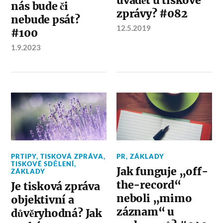
uvádět u tiskové
nás bude či
zprávy? #082
nebude psát?
12.5.2019
#100
1.9.2023
PRTIPY
,
TISKOVÁ ZPRÁVA
,
PR
,
ZÁKLADY
TISKOVÉ SDĚLENÍ
,
Jak funguje „off-
ZÁKLADY
the-record“
Je tisková zpráva
neboli „mimo
objektivní a
záznam“ u
důvěryhodná? Jak