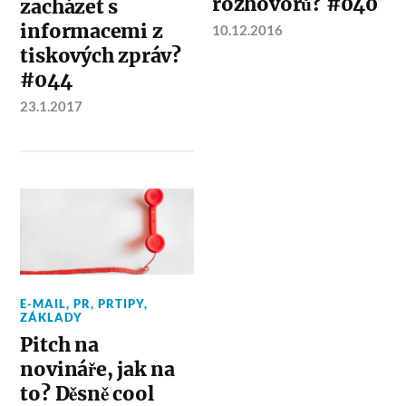
rozhovorů? #040
zacházet s
informacemi z
10.12.2016
tiskových zpráv?
#044
23.1.2017
E-MAIL
,
PR
,
PRTIPY
,
ZÁKLADY
Pitch na
novináře, jak na
to? Děsně cool