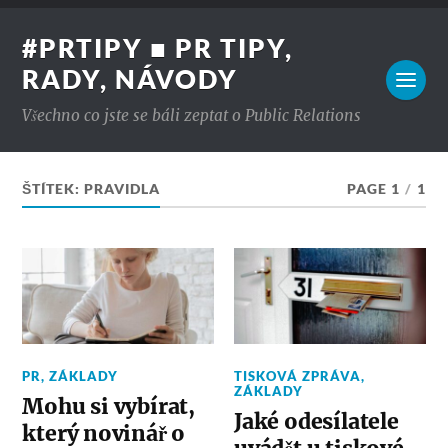
#PRTIPY ■ PR TIPY,
RADY, NÁVODY
Všechno co jste se báli zeptat o Public Relations
ŠTÍTEK:
PRAVIDLA
PAGE 1
/
1
PR
,
ZÁKLADY
TISKOVÁ ZPRÁVA
,
ZÁKLADY
Mohu si vybírat,
Jaké odesílatele
který novinář o