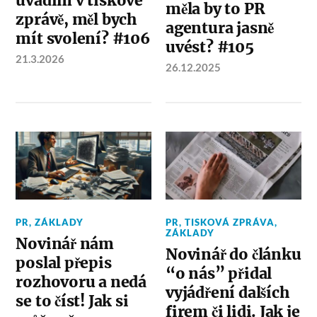
uvádím v tiskové
měla by to PR
zprávě, měl bych
agentura jasně
mít svolení? #106
uvést? #105
21.3.2026
26.12.2025
PR
,
ZÁKLADY
PR
,
TISKOVÁ ZPRÁVA
,
ZÁKLADY
Novinář nám
Novinář do článku
poslal přepis
“o nás” přidal
rozhovoru a nedá
vyjádření dalších
se to číst! Jak si
firem či lidi. Jak je