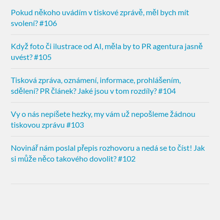
Pokud někoho uvádím v tiskové zprávě, měl bych mít
svolení? #106
Když foto či ilustrace od AI, měla by to PR agentura jasně
uvést? #105
Tisková zpráva, oznámení, informace, prohlášením,
sdělení? PR článek? Jaké jsou v tom rozdíly? #104
Vy o nás nepíšete hezky, my vám už nepošleme žádnou
tiskovou zprávu #103
Novinář nám poslal přepis rozhovoru a nedá se to číst! Jak
si může něco takového dovolit? #102