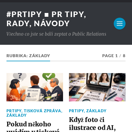
#PRTIPY ■ PR TIPY,
RADY, NÁVODY
Všechno co jste se báli zeptat o Public Relations
RUBRIKA:
ZÁKLADY
PAGE 1
/
8
PRTIPY
,
TISKOVÁ ZPRÁVA
,
PRTIPY
,
ZÁKLADY
ZÁKLADY
Když foto či
Pokud někoho
ilustrace od AI,