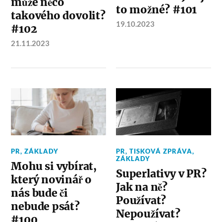
může něco
to možné? #101
takového dovolit?
19.10.2023
#102
21.11.2023
PR
,
ZÁKLADY
PR
,
TISKOVÁ ZPRÁVA
,
ZÁKLADY
Mohu si vybírat,
Superlativy v PR?
který novinář o
Jak na ně?
nás bude či
Používat?
nebude psát?
Nepoužívat?
#100