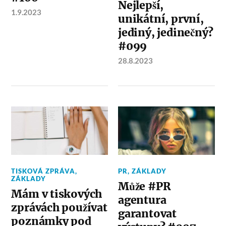
Nejlepší,
1.9.2023
unikátní, první,
jediný, jedinečný?
#099
28.8.2023
TISKOVÁ ZPRÁVA
,
PR
,
ZÁKLADY
ZÁKLADY
Může #PR
Mám v tiskových
agentura
zprávách používat
garantovat
poznámky pod