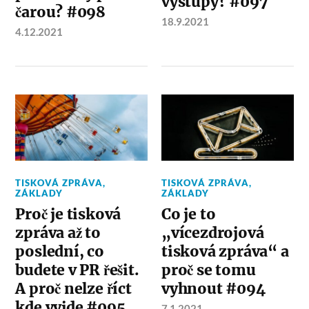
výstupy? #097
čarou? #098
18.9.2021
4.12.2021
TISKOVÁ ZPRÁVA
,
TISKOVÁ ZPRÁVA
,
ZÁKLADY
ZÁKLADY
Proč je tisková
Co je to
zpráva až to
„vícezdrojová
poslední, co
tisková zpráva“ a
budete v PR řešit.
proč se tomu
A proč nelze říct
vyhnout #094
kde vyjde #095
7.1.2021