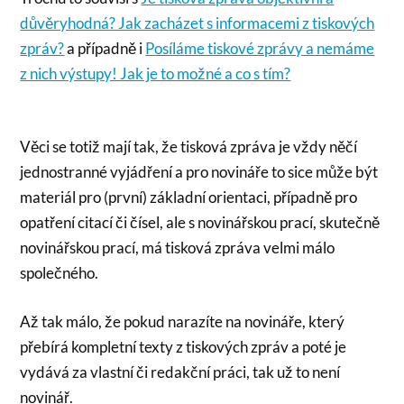
důvěryhodná? Jak zacházet s informacemi z tiskových
zpráv?
a případně i
Posíláme tiskové zprávy a nemáme
z nich výstupy! Jak je to možné a co s tím?
Věci se totiž mají tak, že tisková zpráva je vždy něčí
jednostranné vyjádření a pro novináře to sice může být
materiál pro (první) základní orientaci, případně pro
opatření citací či čísel, ale s novinářskou prací, skutečně
novinářskou prací, má tisková zpráva velmi málo
společného.
Až tak málo, že pokud narazíte na novináře, který
přebírá kompletní texty z tiskových zpráv a poté je
vydává za vlastní či redakční práci, tak už to není
novinář.