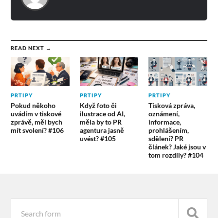
READ NEXT →
PRTIPY
PRTIPY
PRTIPY
Pokud někoho
Když foto či
Tisková zpráva,
uvádím v tiskové
ilustrace od AI,
oznámení,
zprávě, měl bych
měla by to PR
informace,
mít svolení? #106
agentura jasně
prohlášením,
uvést? #105
sdělení? PR
článek? Jaké jsou v
tom rozdíly? #104