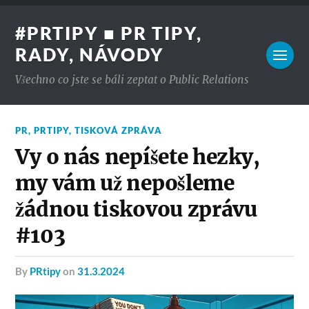
#PRTIPY ■ PR TIPY,
RADY, NÁVODY
Všechno co jste se báli zeptat o Public Relations
PR
,
PRTIPY
,
TISKOVÁ ZPRÁVA
Vy o nás nepíšete hezky,
my vám už nepošleme
žádnou tiskovou zprávu
#103
by
PRtipy
on
31.3.2024