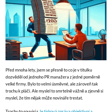
Před mnoha lety, jsem se přesně to co je v titulku
dozvěděl od jednoho PR manažera z jedné poměrně
velké firmy. Bylo to velmi úsměvné, ale zároveň tak
trochu k pláči. Ale myslel to smrtelně vážně a zjevně si
myslel, že tím nějak může novináře trestat.
Trochu to souvisí s
Je tisková zpráva objektivní a