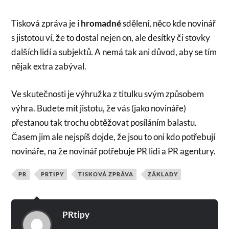
Tisková zpráva je i
hromadné
sdělení, něco kde novinář
s jistotou ví, že to dostal nejen on, ale desítky či stovky
dalších lidí a subjektů. A nemá tak ani důvod, aby se tím
nějak extra zabýval.
Ve skutečnosti je výhružka z titulku svým způsobem
výhra. Budete mít jistotu, že vás (jako novináře)
přestanou tak trochu obtěžovat posíláním balastu.
Časem jim ale nejspíš dojde, že jsou to oni kdo potřebují
novináře, na že novinář potřebuje PR lidi a PR agentury.
PR
PRTIPY
TISKOVÁ ZPRÁVA
ZÁKLADY
PRtipy