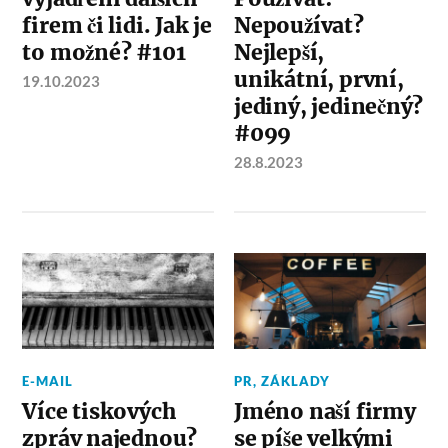
firem či lidi. Jak je
Nepoužívat?
to možné? #101
Nejlepší,
unikátní, první,
19.10.2023
jediný, jedinečný?
#099
28.8.2023
E-MAIL
PR
,
ZÁKLADY
Více tiskových
Jméno naší firmy
zpráv najednou?
se píše velkými