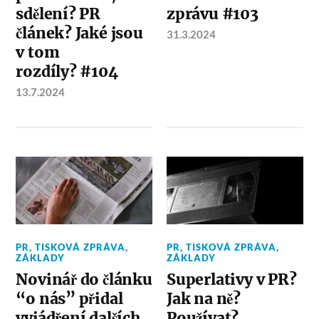
sdělení? PR
zprávu #103
článek? Jaké jsou
31.3.2024
v tom
rozdíly? #104
13.7.2024
PR
,
TISKOVÁ ZPRÁVA
,
PR
,
TISKOVÁ ZPRÁVA
,
ZÁKLADY
ZÁKLADY
Novinář do článku
Superlativy v PR?
“o nás” přidal
Jak na ně?
vyjádření dalších
Používat?