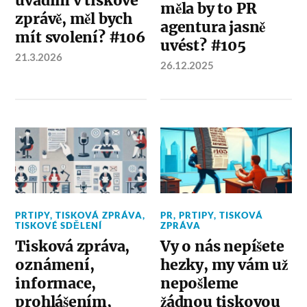
uvádím v tiskové
měla by to PR
zprávě, měl bych
agentura jasně
mít svolení? #106
uvést? #105
21.3.2026
26.12.2025
PRTIPY
,
TISKOVÁ ZPRÁVA
,
PR
,
PRTIPY
,
TISKOVÁ
TISKOVÉ SDĚLENÍ
ZPRÁVA
Tisková zpráva,
Vy o nás nepíšete
oznámení,
hezky, my vám už
informace,
nepošleme
prohlášením,
žádnou tiskovou