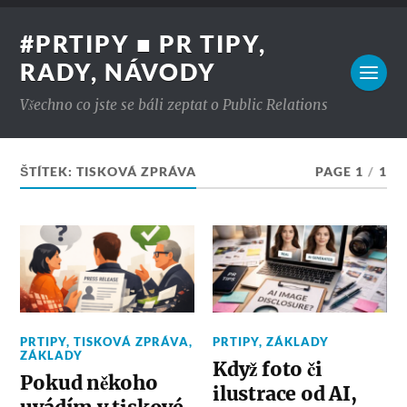
#PRTIPY ■ PR TIPY,
RADY, NÁVODY
Všechno co jste se báli zeptat o Public Relations
ŠTÍTEK:
TISKOVÁ ZPRÁVA
PAGE 1
/
1
PRTIPY
,
TISKOVÁ ZPRÁVA
,
PRTIPY
,
ZÁKLADY
ZÁKLADY
Když foto či
Pokud někoho
ilustrace od AI,