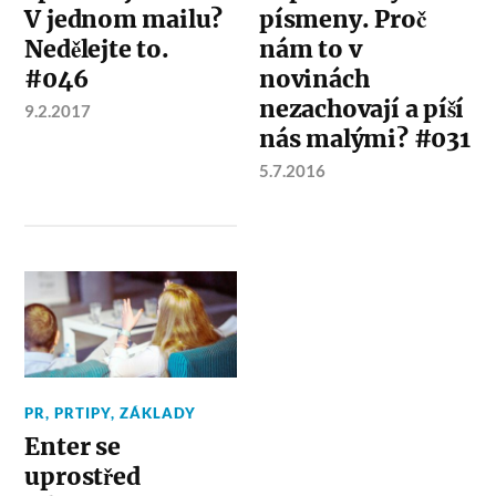
V jednom mailu?
písmeny. Proč
Nedělejte to.
nám to v
#046
novinách
nezachovají a píší
9.2.2017
nás malými? #031
5.7.2016
PR
,
PRTIPY
,
ZÁKLADY
Enter se
uprostřed