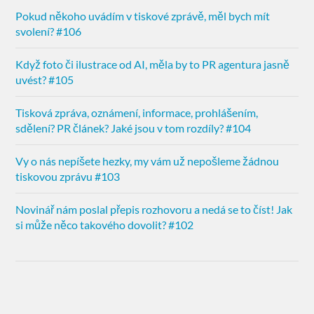
Pokud někoho uvádím v tiskové zprávě, měl bych mít
svolení? #106
Když foto či ilustrace od AI, měla by to PR agentura jasně
uvést? #105
Tisková zpráva, oznámení, informace, prohlášením,
sdělení? PR článek? Jaké jsou v tom rozdíly? #104
Vy o nás nepíšete hezky, my vám už nepošleme žádnou
tiskovou zprávu #103
Novinář nám poslal přepis rozhovoru a nedá se to číst! Jak
si může něco takového dovolit? #102