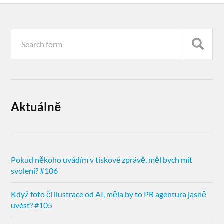
Aktuálně
Pokud někoho uvádím v tiskové zprávě, měl bych mít
svolení? #106
Když foto či ilustrace od AI, měla by to PR agentura jasně
uvést? #105