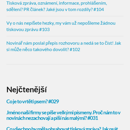
Tisková zpráva, oznámení, informace, prohlášením,
sdělení? PR článek? Jaké jsou v tom rozdíly? #104
Vy o nás nepíšete hezky, my vám už nepošleme žádnou
tiskovou zprávu #103
Novinář nám poslal přepis rozhovoru a nedá se to číst! Jak
si může něco takového dovolit? #102
Nejčtenější