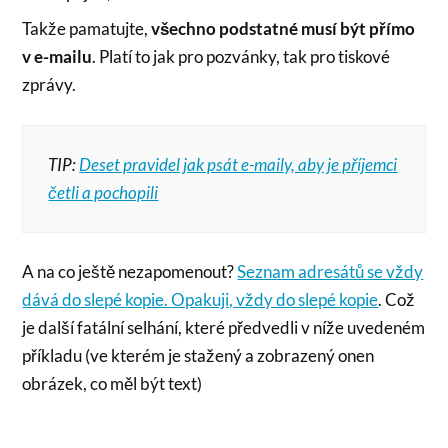
Takže pamatujte,
všechno podstatné musí být přímo
v e-mailu
. Platí to jak pro pozvánky, tak pro tiskové
zprávy.
TIP:
Deset pravidel jak psát e-maily, aby je příjemci
četli a pochopili
A na co ještě nezapomenout?
Seznam adresátů se vždy
dává do slepé kopie. Opakuji, vždy do slepé kopie
. Což
je další fatální selhání, které předvedli v níže uvedeném
příkladu (ve kterém je stažený a zobrazený onen
obrázek, co měl být text)