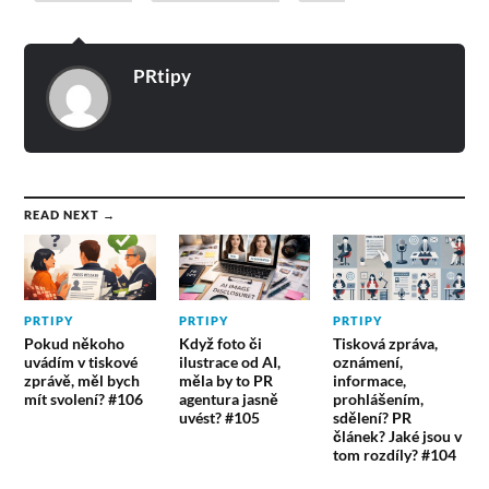
PRtipy
READ NEXT →
PRTIPY
PRTIPY
PRTIPY
Pokud někoho
Když foto či
Tisková zpráva,
uvádím v tiskové
ilustrace od AI,
oznámení,
zprávě, měl bych
měla by to PR
informace,
mít svolení? #106
agentura jasně
prohlášením,
uvést? #105
sdělení? PR
článek? Jaké jsou v
tom rozdíly? #104