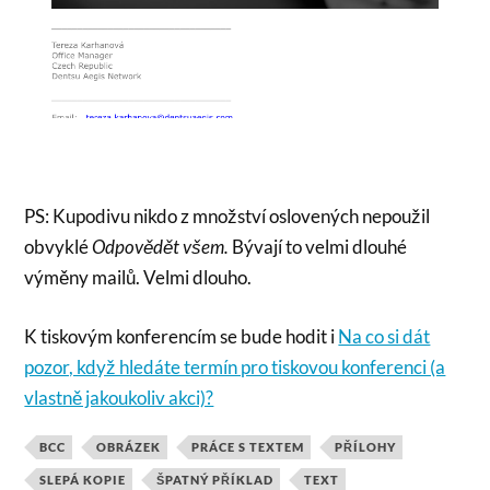
PS: Kupodivu nikdo z množství oslovených nepoužil
obvyklé
Odpovědět všem.
Bývají to velmi dlouhé
výměny mailů. Velmi dlouho.
K tiskovým konferencím se bude hodit i
Na co si dát
pozor, když hledáte termín pro tiskovou konferenci (a
vlastně jakoukoliv akci)?
BCC
OBRÁZEK
PRÁCE S TEXTEM
PŘÍLOHY
SLEPÁ KOPIE
ŠPATNÝ PŘÍKLAD
TEXT