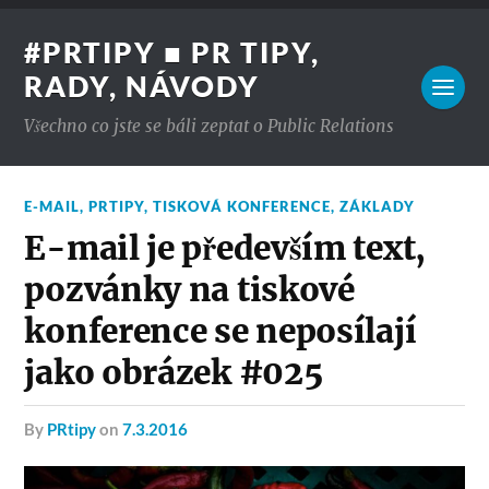
#PRTIPY ■ PR TIPY,
RADY, NÁVODY
Všechno co jste se báli zeptat o Public Relations
E-MAIL
,
PRTIPY
,
TISKOVÁ KONFERENCE
,
ZÁKLADY
E-mail je především text,
pozvánky na tiskové
konference se neposílají
jako obrázek #025
by
PRtipy
on
7.3.2016