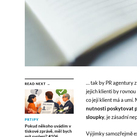
… tak by PR agentury z
READ NEXT →
jejich klienti by rovno
co její klient má a umí.
nutnosti poskytovat 
sloupky
, je zásadní n
PRTIPY
Pokud někoho uvádím v
tiskové zprávě, měl bych
Výjimky samozřejmě exi
mít svolení? #106