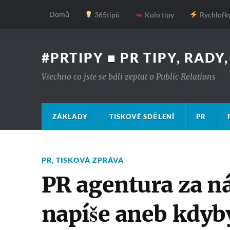
Domů
365tipů
Kolo tipy
Rychlofk
#PRTIPY ■ PR TIPY, RADY
Všechno co jste se báli zeptat o Public Relations
ZÁKLADY
TISKOVÉ SDĚLENÍ
PR
PR
,
TISKOVÁ ZPRÁVA
PR agentura za n
napíše aneb kdyb