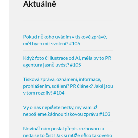
Aktuálně
Pokud někoho uvádím v tiskové zprávě,
měl bych mít svolení? #106
Když foto či ilustrace od AI, měla by to PR
agentura jasně uvést? #105
Tisková zpráva, oznámení, informace,
prohlášením, sdělení? PR článek? Jaké jsou
v tom rozdíly? #104
Vy o nás nepíšete hezky, my vám už
nepošleme žádnou tiskovou zprávu #103
Novinář nám poslal přepis rozhovoru a
nedá se to číst! Jak si může něco takového