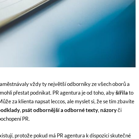
aměstnávaly vždy ty největší odborníky ze všech oborů a
u mohli přestat podnikat. PR agentura je od toho, aby
šířila
to
 Může za klienta napsat leccos, ale myslet si, že se tím zbavíte
podklady
,
psát odbornější a odborné texty
,
názory
či
epochopení PR.
stují, protože pokud má PR agentura k dispozici skutečné