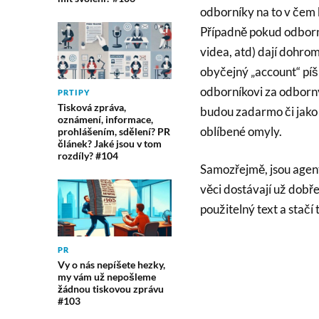
odborníky na to v čem k
Případně pokud odborník
videa, atd) dají dohrom
obyčejný „account“ píšíc
odborníkovi za odborný 
PRTIPY
Tisková zpráva,
budou zadarmo či jako 
oznámení, informace,
oblíbené omyly.
prohlášením, sdělení? PR
článek? Jaké jsou v tom
rozdíly? #104
Samozřejmě, jsou agentu
věci dostávají už dobř
použitelný text a stačí
PR
Vy o nás nepíšete hezky,
my vám už nepošleme
žádnou tiskovou zprávu
#103