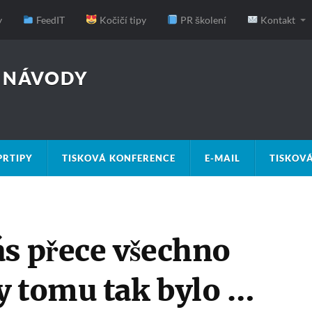
y
FeedIT
Kočičí tipy
PR školení
Kontakt
, NÁVODY
PRTIPY
TISKOVÁ KONFERENCE
E-MAIL
TISKOV
ás přece všechno
y tomu tak bylo …