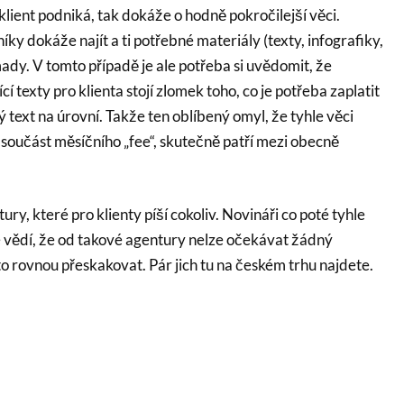
lient podniká, tak dokáže o hodně pokročilejší věci.
y dokáže najít a ti potřebné materiály (texty, infografiky,
ady. V tomto případě je ale potřeba si uvědomit, že
í texty pro klienta stojí zlomek toho, co je potřeba zaplatit
text na úrovní. Takže ten oblíbený omyl, že tyhle věci
součást měsíčního „fee“, skutečně patří mezi obecně
ry, které pro klienty píší cokoliv. Novináři co poté tyhle
e vědí, že od takové agentury nelze očekávat žádný
 to rovnou přeskakovat. Pár jich tu na českém trhu najdete.