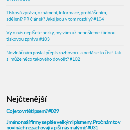
Tisková zpráva, oznámení, informace, prohlášením,
sdělení? PR článek? Jaké jsou v tom rozdíly? #104
Vy o nás nepíšete hezky, my vám už nepošleme žádnou
tiskovou zprávu #103
Novinář nám poslal přepis rozhovoru a nedá se to číst! Jak
si může něco takového dovolit? #102
Nejčtenější