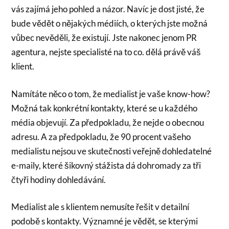
vás zajímá jeho pohled a názor. Navíc je dost jisté, že
bude vědět o nějakých médiích, o kterých jste možná
vůbec nevěděli, že existují. Jste nakonec jenom PR
agentura, nejste specialisté na to co. dělá právě váš
klient.
Namítáte něco o tom, že medialist je vaše know-how?
Možná tak konkrétní kontakty, které se u každého
média objevují. Za předpokladu, že nejde o obecnou
adresu. A za předpokladu, že 90 procent vašeho
medialistu nejsou ve skutečnosti veřejně dohledatelné
e-maily, které šikovný stážista dá dohromady za tři
čtyři hodiny dohledávání.
Medialist ale s klientem nemusíte řešit v detailní
podobě s kontakty. Významné je vědět, se kterými