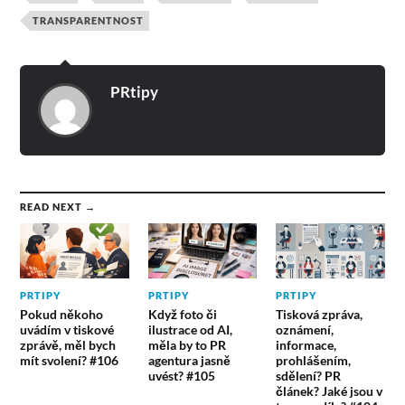
TRANSPARENTNOST
PRtipy
READ NEXT →
PRTIPY
PRTIPY
PRTIPY
Pokud někoho
Když foto či
Tisková zpráva,
uvádím v tiskové
ilustrace od AI,
oznámení,
zprávě, měl bych
měla by to PR
informace,
mít svolení? #106
agentura jasně
prohlášením,
uvést? #105
sdělení? PR
článek? Jaké jsou v