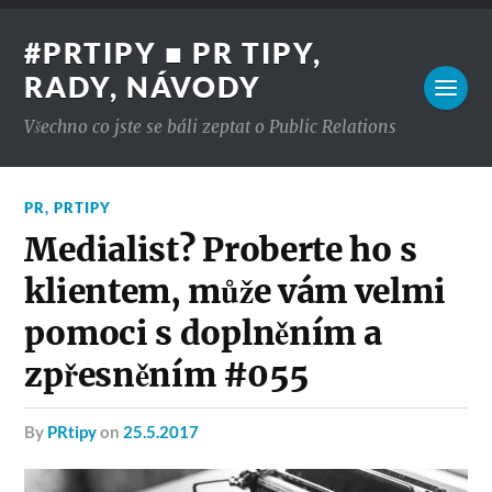
#PRTIPY ■ PR TIPY,
RADY, NÁVODY
Všechno co jste se báli zeptat o Public Relations
PR
,
PRTIPY
Medialist? Proberte ho s
klientem, může vám velmi
pomoci s doplněním a
zpřesněním #055
by
PRtipy
on
25.5.2017