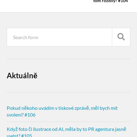
tom rozdíly? #104
Aktuálně
Pokud někoho uvádím v tiskové zprávě, měl bych mít
svolení? #106
Když foto či ilustrace od AI, měla by to PR agentura jasně
uvést? #105