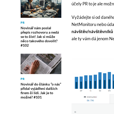
účely PR to je ale možn
Vyžádejte si od daného
PR
NetMonitoru nebo údaj
Novinář nám poslal
návštěv/návštěvníků
přepis rozhovoru a nedá
se to číst! Jak si může
ale ty vám dá jenom N
něco takového dovolit?
#102
PR
Novinář do článku “o nás”
přidal vyjádření dalších
firem či lidi. Jak je to
možné? #101