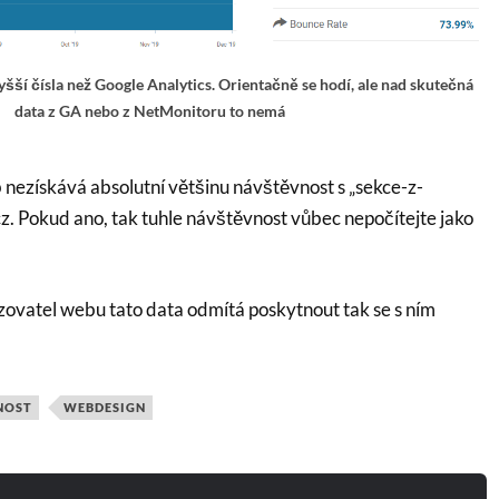
šší čísla než Google Analytics. Orientačně se hodí, ale nad skutečná
data z GA nebo z NetMonitoru to nemá
eb nezískává absolutní většinu návštěvnost s „sekce-z-
z. Pokud ano, tak tuhle návštěvnost vůbec nepočítejte jako
ovatel webu tato data odmítá poskytnout tak se s ním
NOST
WEBDESIGN