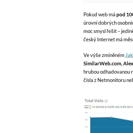
Pokud web má
pod 10
úrovní dobrých osobníc
moc smysl řešit – jedi
český Internet má měsí
Ve výše zmíněném
Jak
SimilarWeb.com, Ale
hrubou odhadovanou ná
čísla z Netmonitoru ne