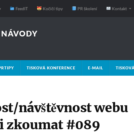
y
FeedIT
Kočičí tipy
PR školení
Kontakt
, NÁVODY
PRTIPY
TISKOVÁ KONFERENCE
E-MAIL
TISKOV
st/návštěvnost webu
é ji zkoumat #089