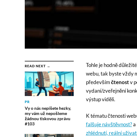
Tohle je hodně důležité
READ NEXT →
webu, tak byste vždy m
především
čtenost
v 
vydaní/zveřejnění konk
výstup viděli.
PR
Vy o nás nepíšete hezky,
my vám už nepošleme
K tématu čtenosti webů
žádnou tiskovou zprávu
falšuje návštěvnost?
a 
#103
zhlédnutí, reální uživat