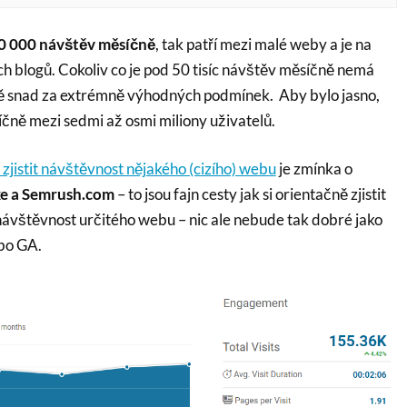
0 000 návštěv měsíčně
, tak patří mezi malé weby a je na
h blogů. Cokoliv co je pod 50 tisíc návštěv měsíčně nemá
ně snad za extrémně výhodných podmínek. Aby bylo jasno,
čně mezi sedmi až osmi miliony uživatelů.
 zjistit návštěvnost nějakého (cizího) webu
je zmínka o
xe a Semrush.com
– to jsou fajn cesty jak si orientačně zjistit
vštěvnost určitého webu – nic ale nebude tak dobré jako
bo GA.