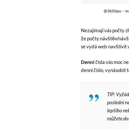
@365tipu – mě
Nezajímají vás počty z
že počty návštěv/návšt
se vydá web navštívit v
Denní
čísla vás moc ne
denní číslo, vynásobit t
TIP: Vyžáde
poslední n
lepšího ne
můžete dos