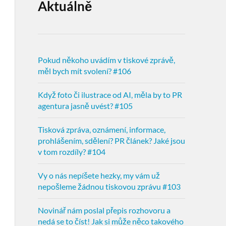
Aktuálně
Pokud někoho uvádím v tiskové zprávě,
měl bych mít svolení? #106
Když foto či ilustrace od AI, měla by to PR
agentura jasně uvést? #105
Tisková zpráva, oznámení, informace,
prohlášením, sdělení? PR článek? Jaké jsou
v tom rozdíly? #104
Vy o nás nepíšete hezky, my vám už
nepošleme žádnou tiskovou zprávu #103
Novinář nám poslal přepis rozhovoru a
nedá se to číst! Jak si může něco takového