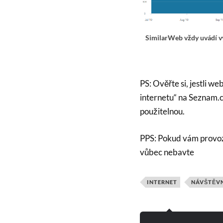
SimilarWeb vždy uvádí vy
PS: Ověřte si, jestli w
internetu“ na Seznam.c
použitelnou.
PPS: Pokud vám provoz
vůbec nebavte
INTERNET
NÁVŠTĚV