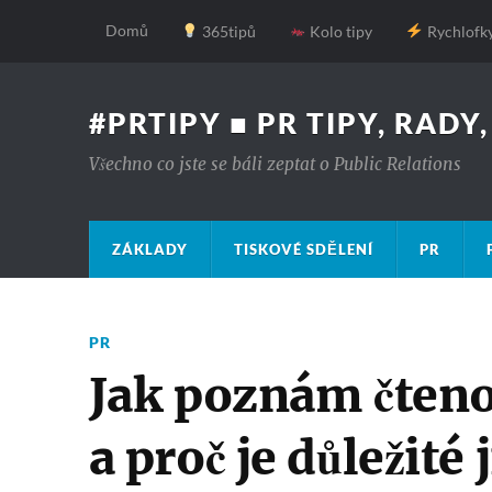
Domů
365tipů
Kolo tipy
Rychlofk
#PRTIPY ■ PR TIPY, RADY
Všechno co jste se báli zeptat o Public Relations
ZÁKLADY
TISKOVÉ SDĚLENÍ
PR
PR
Jak poznám čteno
a proč je důležit