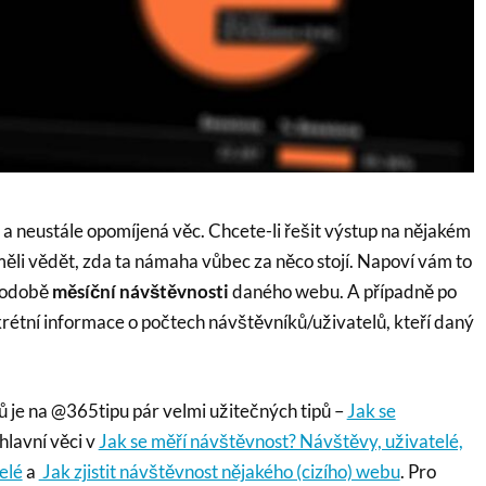
 a neustále opomíjená věc. Chcete-li řešit výstup na nějakém
ěli vědět, zda ta námaha vůbec za něco stojí. Napoví vám to
podobě
měsíční návštěvnosti
daného webu. A případně po
rétní informace o počtech návštěvníků/uživatelů, kteří daný
 je na @365tipu pár velmi užitečných tipů –
Jak se
hlavní věci v
Jak se měří návštěvnost? Návštěvy, uživatelé,
elé
a
Jak zjistit návštěvnost nějakého (cizího) webu
. Pro