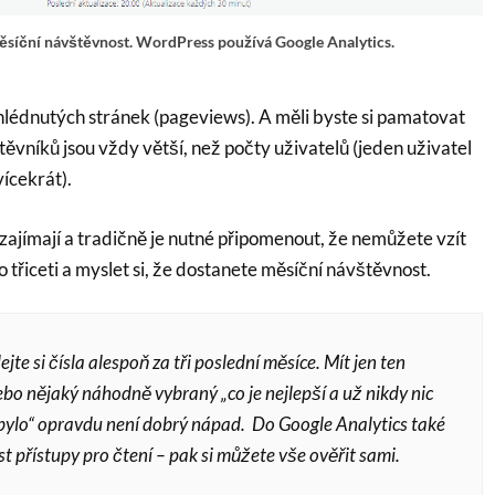
síční návštěvnost. WordPress používá Google Analytics.
hlédnutých stránek (pageviews). A měli byste si pamatovat
ěvníků jsou vždy větší, než počty uživatelů (jeden uživatel
ícekrát).
zajímají a tradičně je nutné připomenout, že nemůžete vzít
o třiceti a myslet si, že dostanete měsíční návštěvnost.
jte si čísla alespoň za tři poslední měsíce. Mít jen ten
ebo nějaký náhodně vybraný „co je nejlepší a už nikdy nic
bylo“ opravdu není dobrý nápad. Do Google Analytics také
t přístupy pro čtení – pak si můžete vše ověřit sami.