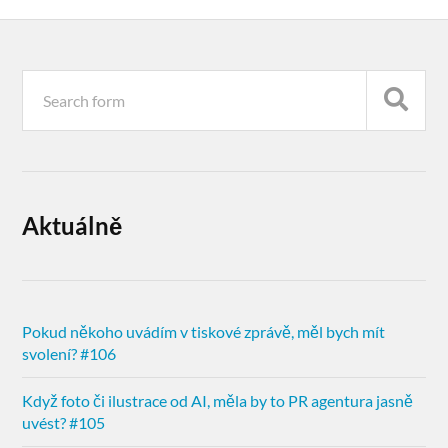
Aktuálně
Pokud někoho uvádím v tiskové zprávě, měl bych mít
svolení? #106
Když foto či ilustrace od AI, měla by to PR agentura jasně
uvést? #105