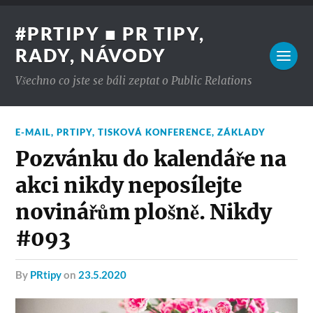
#PRTIPY ■ PR TIPY,
RADY, NÁVODY
Všechno co jste se báli zeptat o Public Relations
E-MAIL
,
PRTIPY
,
TISKOVÁ KONFERENCE
,
ZÁKLADY
Pozvánku do kalendáře na
akci nikdy neposílejte
novinářům plošně. Nikdy
#093
by
PRtipy
on
23.5.2020