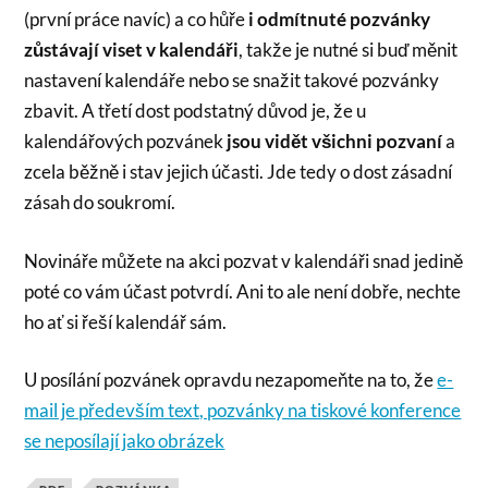
(první práce navíc) a co hůře
i odmítnuté pozvánky
zůstávají viset v kalendáři
, takže je nutné si buď měnit
nastavení kalendáře nebo se snažit takové pozvánky
zbavit. A třetí dost podstatný důvod je, že u
kalendářových pozvánek
jsou vidět všichni pozvaní
a
zcela běžně i stav jejich účasti. Jde tedy o dost zásadní
zásah do soukromí.
Novináře můžete na akci pozvat v kalendáři snad jedině
poté co vám účast potvrdí. Ani to ale není dobře, nechte
ho ať si řeší kalendář sám.
U posílání pozvánek opravdu nezapomeňte na to, že
e-
mail je především text, pozvánky na tiskové konference
se neposílají jako obrázek