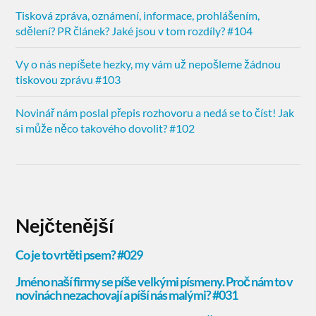
Tisková zpráva, oznámení, informace, prohlášením,
sdělení? PR článek? Jaké jsou v tom rozdíly? #104
Vy o nás nepíšete hezky, my vám už nepošleme žádnou
tiskovou zprávu #103
Novinář nám poslal přepis rozhovoru a nedá se to číst! Jak
si může něco takového dovolit? #102
Nejčtenější