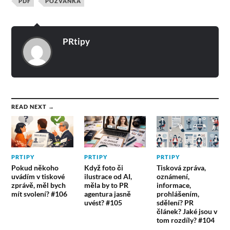
PDF
POZVÁNKA
PRtipy
READ NEXT →
PRTIPY
PRTIPY
PRTIPY
Pokud někoho
Když foto či
Tisková zpráva,
uvádím v tiskové
ilustrace od AI,
oznámení,
zprávě, měl bych
měla by to PR
informace,
mít svolení? #106
agentura jasně
prohlášením,
uvést? #105
sdělení? PR
článek? Jaké jsou v
tom rozdíly? #104