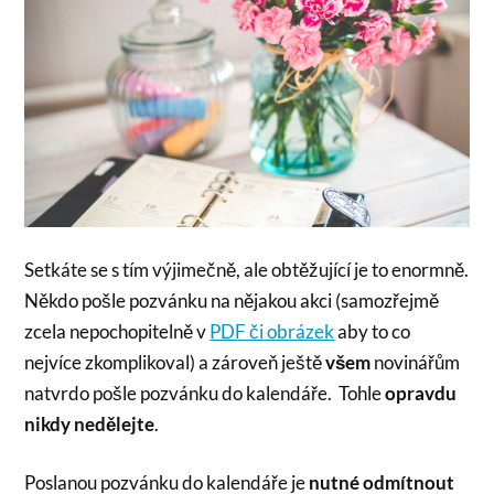
Setkáte se s tím výjimečně, ale obtěžující je to enormně.
Někdo pošle pozvánku na nějakou akci (samozřejmě
zcela nepochopitelně v
PDF či obrázek
aby to co
nejvíce zkomplikoval) a zároveň ještě
všem
novinářům
natvrdo pošle pozvánku do kalendáře. Tohle
opravdu
nikdy nedělejte
.
Poslanou pozvánku do kalendáře je
nutné odmítnout